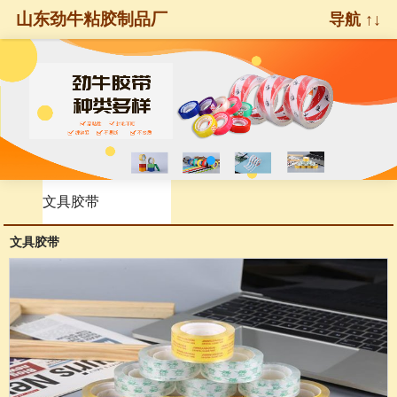
山东劲牛粘胶制品厂
导航 ↑↓
文具胶带
文具胶带